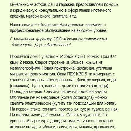
земельных участков, дач и гаражей, предоставляем помощь
и юридическую консультацию в оформлении ипотечного
кредита, материнского капитала и т.д.
Наша задача – обеспечить Вам должное внимание и
профессиональное обслуживание на высоком уровне.
С уважением, директор ООО «Профи-Недвижимость»
Звягинцева Дарья Анатольевна!
Продается дом с участком 12 соток в СНТ Горняк. Дом 102
кв.м, 2 этажа. Старое строение из блоков, крыша из
металлопрофиля. Новая пристройка каркасная, утеплена
минватой, кровля мягкая. Окна ПВХ КВЕ 5-ти камерные, с
солнечной стороны затонированные. Электроэнергия, вода
(скважина). Туалет, ванная в доме (септик 2+3 кольца) .
Проводка медная. Сделана частичная отделка внутри.
Отопление печное-водяное (котел Zotamagna) можно
сделать электрическое (купить тэн подходящий для котла).
На первом этаже комната, просторная кухня, туалет, ванная.
На втором этаже две комнаты. Остается кухонный, 2-х
уровневый гарнитур с доводчиками. На участке плодово-
ягодные посадки: яблони, слива, ирга, малина, крыжовник,